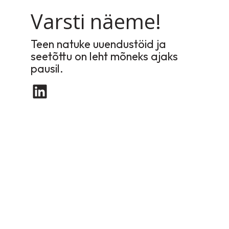
Varsti näeme!
Teen natuke uuendustöid ja
seetõttu on leht mõneks ajaks
pausil.
LinkedIn